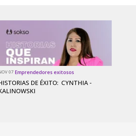
NOV 07
Emprendedores exitosos
NOV 0
HISTORIAS DE ÉXITO: CYNTHIA -
HIST
KALINOWSKI