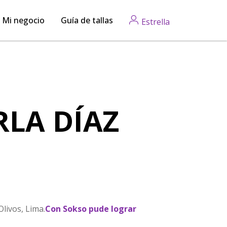
Mi negocio
Guía de tallas
Estrella
RLA DÍAZ
livos, Lima.
Con Sokso pude lograr